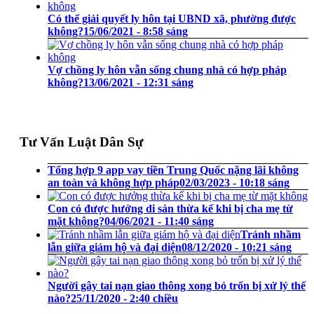
Có thể giải quyết ly hôn tại UBND xã, phường được
không?
15/06/2021 - 8:58 sáng
Vợ chồng ly hôn vẫn sống chung nhà có hợp pháp
không?
13/06/2021 - 12:31 sáng
Tư Vấn Luật Dân Sự
Tổng hợp 9 app vay tiền Trung Quốc nặng lãi không
an toàn và không hợp pháp
02/03/2023 - 10:18 sáng
Con có được hưởng di sản thừa kế khi bị cha mẹ từ
mặt không?
04/06/2021 - 11:40 sáng
Tránh nhầm
lẫn giữa giám hộ và đại diện
08/12/2020 - 10:21 sáng
Người gây tai nạn giao thông xong bỏ trốn bị xử lý thế
nào?
25/11/2020 - 2:40 chiều