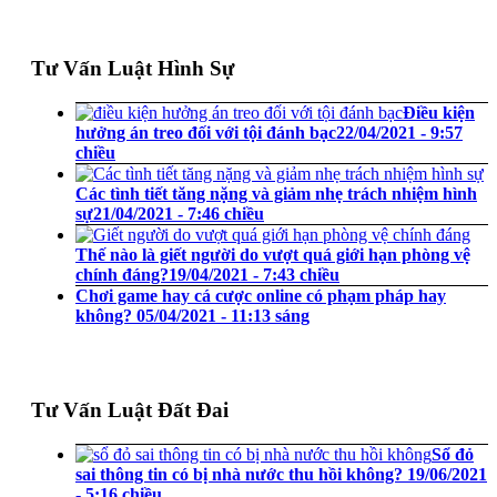
Tư Vấn Luật Hình Sự
Điều kiện
hưởng án treo đối với tội đánh bạc
22/04/2021 - 9:57
chiều
Các tình tiết tăng nặng và giảm nhẹ trách nhiệm hình
sự
21/04/2021 - 7:46 chiều
Thế nào là giết người do vượt quá giới hạn phòng vệ
chính đáng?
19/04/2021 - 7:43 chiều
Chơi game hay cá cược online có phạm pháp hay
không?
05/04/2021 - 11:13 sáng
Tư Vấn Luật Đất Đai
Sổ đỏ
sai thông tin có bị nhà nước thu hồi không?
19/06/2021
- 5:16 chiều