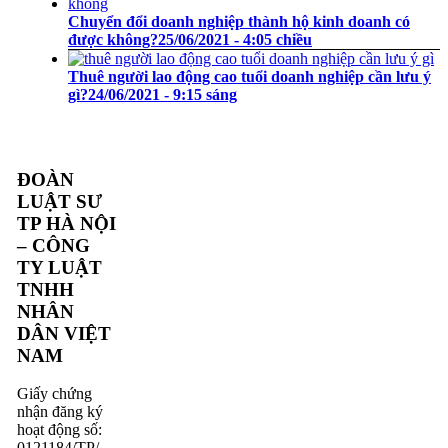
Chuyển đổi doanh nghiệp thành hộ kinh doanh có
được không?
25/06/2021 - 4:05 chiều
Thuê người lao động cao tuổi doanh nghiệp cần lưu ý
gì?
24/06/2021 - 9:15 sáng
ĐOÀN
LUẬT SƯ
TP HÀ NỘI
– CÔNG
TY LUẬT
TNHH
NHÂN
DÂN VIỆT
NAM
Giấy chứng
nhận đăng ký
hoạt động số:
0121184/TP/