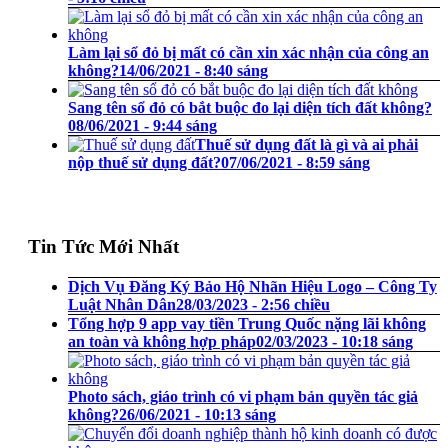
Làm lại sổ đỏ bị mất có cần xin xác nhận của công an
không?
14/06/2021 - 8:40 sáng
Sang tên sổ đỏ có bắt buộc đo lại diện tích đất không?
08/06/2021 - 9:44 sáng
Thuế sử dụng đất là gì và ai phải
nộp thuế sử dụng đất?
07/06/2021 - 8:59 sáng
Tin Tức Mới Nhất
Dịch Vụ Đăng Ký Bảo Hộ Nhãn Hiệu Logo – Công Ty
Luật Nhân Dân
28/03/2023 - 2:56 chiều
Tổng hợp 9 app vay tiền Trung Quốc nặng lãi không
an toàn và không hợp pháp
02/03/2023 - 10:18 sáng
Photo sách, giáo trình có vi phạm bản quyền tác giả
không?
26/06/2021 - 10:13 sáng