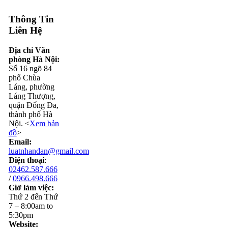
Thông Tin
Liên Hệ
Địa chỉ Văn
phòng Hà Nội:
Số 16 ngõ 84
phố Chùa
Láng, phường
Láng Thượng,
quận Đống Đa,
thành phố Hà
Nội. <
Xem bản
đồ
>
Email:
luatnhandan@gmail.com
Điện thoại
:
02462.587.666
/
0966.498.666
Giờ làm việc:
Thứ 2 đến Thứ
7 – 8:00am to
5:30pm
Website: