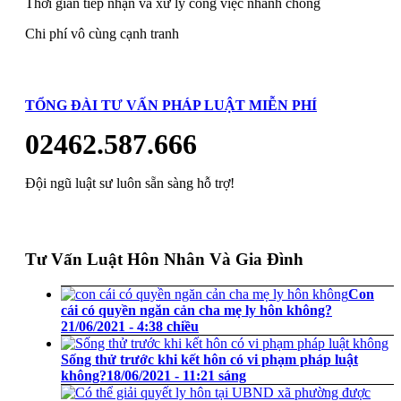
Thời gian tiếp nhận và xử lý công việc nhanh chóng
Chi phí vô cùng cạnh tranh
TỔNG ĐÀI TƯ VẤN PHÁP LUẬT MIỄN PHÍ
02462.587.666
Đội ngũ luật sư luôn sẵn sàng hỗ trợ!
Tư Vấn Luật Hôn Nhân Và Gia Đình
Con
cái có quyền ngăn cản cha mẹ ly hôn không?
21/06/2021 - 4:38 chiều
Sống thử trước khi kết hôn có vi phạm pháp luật
không?
18/06/2021 - 11:21 sáng