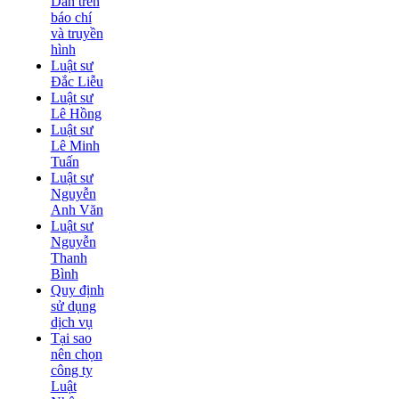
Dân trên
báo chí
và truyền
hình
Luật sư
Đắc Liễu
Luật sư
Lê Hồng
Luật sư
Lê Minh
Tuấn
Luật sư
Nguyễn
Anh Văn
Luật sư
Nguyễn
Thanh
Bình
Quy định
sử dụng
dịch vụ
Tại sao
nên chọn
công ty
Luật