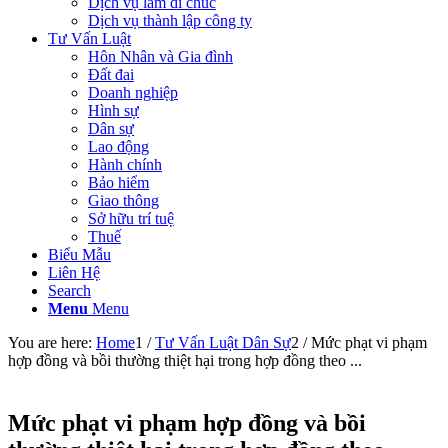
Dịch vụ làm di chúc
Dịch vụ thành lập công ty
Tư Vấn Luật
Hôn Nhân và Gia đình
Đất đai
Doanh nghiệp
Hình sự
Dân sự
Lao động
Hành chính
Bảo hiểm
Giao thông
Sở hữu trí tuệ
Thuế
Biểu Mẫu
Liên Hệ
Search
Menu
Menu
You are here:
Home
1
/
Tư Vấn Luật Dân Sự
2
/
Mức phạt vi phạm
hợp đồng và bồi thường thiệt hại trong hợp đồng theo ...
Mức phạt vi phạm hợp đồng và bồi