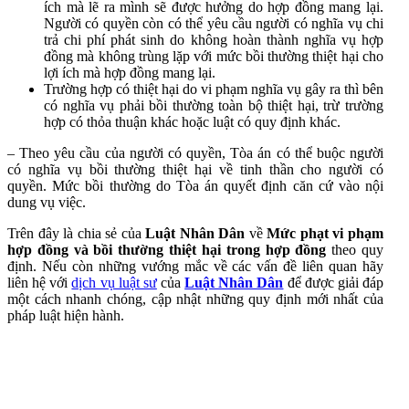
ích mà lẽ ra mình sẽ được hưởng do hợp đồng mang lại.
Người có quyền còn có thể yêu cầu người có nghĩa vụ chi
trả chi phí phát sinh do không hoàn thành nghĩa vụ hợp
đồng mà không trùng lặp với mức bồi thường thiệt hại cho
lợi ích mà hợp đồng mang lại.
Trường hợp có thiệt hại do vi phạm nghĩa vụ gây ra thì bên
có nghĩa vụ phải bồi thường toàn bộ thiệt hại, trừ trường
hợp có thỏa thuận khác hoặc luật có quy định khác.
–
Theo yêu cầu của người có quyền, Tòa án có thể buộc người
có nghĩa vụ bồi thường thiệt hại về tinh thần cho người có
quyền. Mức bồi thường do Tòa án quyết định căn cứ vào nội
dung vụ việc.
Trên đây là chia sẻ của
Luật Nhân Dân
về
Mức phạt vi phạm
hợp đồng và bồi thường thiệt hại trong hợp đồng
theo quy
định. Nếu còn những vướng mắc về các vấn đề liên quan hãy
liên hệ với
dịch vụ luật sư
của
Luật Nhân Dân
để được giải đáp
một cách nhanh chóng, cập nhật những quy định mới nhất của
pháp luật hiện hành.