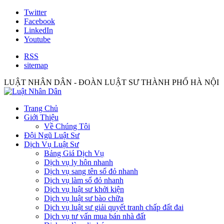
Twitter
Facebook
LinkedIn
Youtube
RSS
sitemap
LUẬT NHÂN DÂN - ĐOÀN LUẬT SƯ THÀNH PHỐ HÀ NỘI
Trang Chủ
Giới Thiệu
Về Chúng Tôi
Đội Ngũ Luật Sư
Dịch Vụ Luật Sư
Bảng Giá Dịch Vụ
Dịch vụ ly hôn nhanh
Dịch vụ sang tên sổ đỏ nhanh
Dịch vụ làm sổ đỏ nhanh
Dịch vụ luật sư khởi kiện
Dịch vụ luật sư bào chữa
Dịch vụ luật sư giải quyết tranh chấp đất đai
Dịch vụ tư vấn mua bán nhà đất