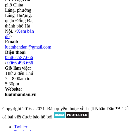
phố Chùa
Láng, phường
Láng Thượng,
quận Đống Đa,
thành phố Hà
Nội. <
Xem bản
đồ
>
Email:
luatnhandan@gmail.com
Điện thoại
:
02462.587.666
/
0966.498.666
Giờ làm việc:
Thứ 2 đến Thứ
7 – 8:00am to
5:30pm
Website:
luatnhandan.vn
Copyright 2016 - 2021. Bản quyền thuộc về Luật Nhân Dân ™. Tất
cả bài viết được bảo hộ bởi
Twitter