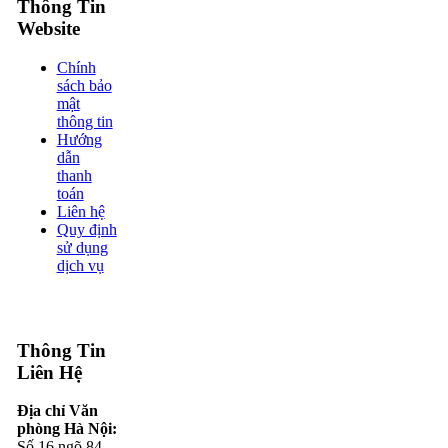
Thông Tin
Website
Chính
sách bảo
mật
thông tin
Hướng
dẫn
thanh
toán
Liên hệ
Quy định
sử dụng
dịch vụ
Thông Tin
Liên Hệ
Địa chỉ Văn
phòng Hà Nội:
Số 16 ngõ 84