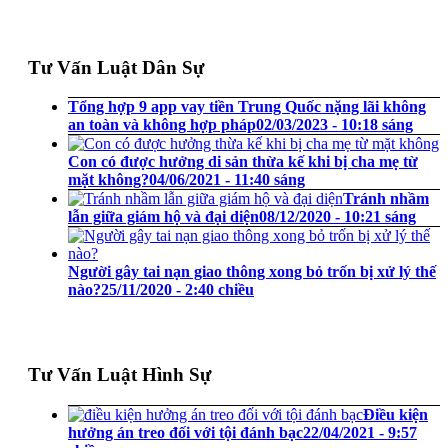
Tư Vấn Luật Dân Sự
Tổng hợp 9 app vay tiền Trung Quốc nặng lãi không
an toàn và không hợp pháp
02/03/2023 - 10:18 sáng
Con có được hưởng di sản thừa kế khi bị cha mẹ từ
mặt không?
04/06/2021 - 11:40 sáng
Tránh nhầm
lẫn giữa giám hộ và đại diện
08/12/2020 - 10:21 sáng
Người gây tai nạn giao thông xong bỏ trốn bị xử lý thế
nào?
25/11/2020 - 2:40 chiều
Tư Vấn Luật Hình Sự
Điều kiện
hưởng án treo đối với tội đánh bạc
22/04/2021 - 9:57