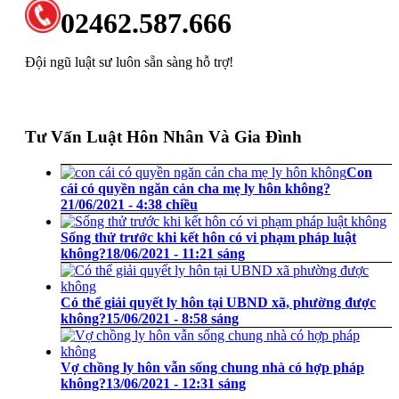
02462.587.666
Đội ngũ luật sư luôn sẵn sàng hỗ trợ!
Tư Vấn Luật Hôn Nhân Và Gia Đình
Con
cái có quyền ngăn cản cha mẹ ly hôn không?
21/06/2021 - 4:38 chiều
Sống thử trước khi kết hôn có vi phạm pháp luật
không?
18/06/2021 - 11:21 sáng
Có thể giải quyết ly hôn tại UBND xã, phường được
không?
15/06/2021 - 8:58 sáng
Vợ chồng ly hôn vẫn sống chung nhà có hợp pháp
không?
13/06/2021 - 12:31 sáng