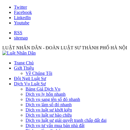
Twitter
Facebook
LinkedIn
Youtube
RSS
sitemap
LUẬT NHÂN DÂN - ĐOÀN LUẬT SƯ THÀNH PHỐ HÀ NỘI
Trang Chủ
Giới Thiệu
Về Chúng Tôi
Đội Ngũ Luật Sư
Dịch Vụ Luật Sư
Bảng Giá Dịch Vụ
Dịch vụ ly hôn nhanh
Dịch vụ sang tên sổ đỏ nhanh
Dịch vụ làm sổ đỏ nhanh
Dịch vụ luật sư khởi kiện
Dịch vụ luật sư bào chữa
Dịch vụ luật sư giải quyết tranh chấp đất đai
Dịch vụ tư vấn mua bán nhà đất