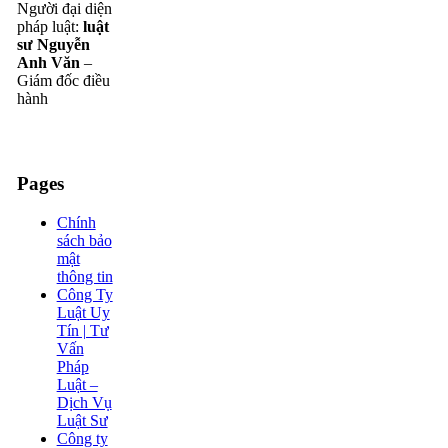
Người đại diện
pháp luật:
luật
sư Nguyễn
Anh Văn
–
Giám đốc điều
hành
Pages
Chính
sách bảo
mật
thông tin
Công Ty
Luật Uy
Tín | Tư
Vấn
Pháp
Luật –
Dịch Vụ
Luật Sư
Công ty