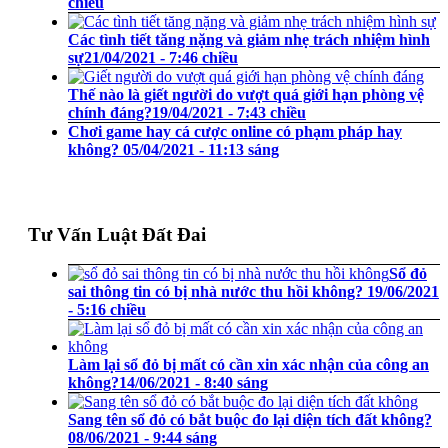
chiều
Các tình tiết tăng nặng và giảm nhẹ trách nhiệm hình
sự
21/04/2021 - 7:46 chiều
Thế nào là giết người do vượt quá giới hạn phòng vệ
chính đáng?
19/04/2021 - 7:43 chiều
Chơi game hay cá cược online có phạm pháp hay
không?
05/04/2021 - 11:13 sáng
Tư Vấn Luật Đất Đai
Sổ đỏ
sai thông tin có bị nhà nước thu hồi không?
19/06/2021
- 5:16 chiều
Làm lại sổ đỏ bị mất có cần xin xác nhận của công an
không?
14/06/2021 - 8:40 sáng
Sang tên sổ đỏ có bắt buộc đo lại diện tích đất không?
08/06/2021 - 9:44 sáng