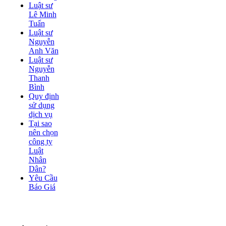
Luật sư
Lê Minh
Tuấn
Luật sư
Nguyễn
Anh Văn
Luật sư
Nguyễn
Thanh
Bình
Quy định
sử dụng
dịch vụ
Tại sao
nên chọn
công ty
Luật
Nhân
Dân?
Yêu Cầu
Báo Giá