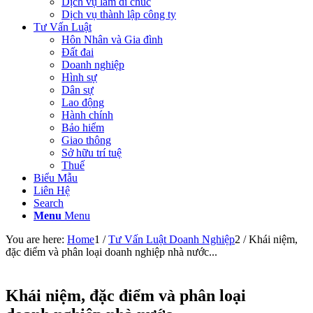
Dịch vụ làm di chúc
Dịch vụ thành lập công ty
Tư Vấn Luật
Hôn Nhân và Gia đình
Đất đai
Doanh nghiệp
Hình sự
Dân sự
Lao động
Hành chính
Bảo hiểm
Giao thông
Sở hữu trí tuệ
Thuế
Biểu Mẫu
Liên Hệ
Search
Menu
Menu
You are here:
Home
1
/
Tư Vấn Luật Doanh Nghiệp
2
/
Khái niệm,
đặc điểm và phân loại doanh nghiệp nhà nước...
Khái niệm, đặc điểm và phân loại