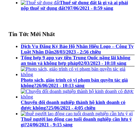
Thuế sử dụng đất là gì và ai phải
nộp thuế sử dụng đất?
07/06/2021 - 8:59 sáng
Tin Tức Mới Nhất
Dịch Vụ Đăng Ký Bảo Hộ Nhãn Hiệu Logo – Công Ty
Luật Nhân Dân
28/03/2023 - 2:56 chiều
Tổng hợp 9 app vay tiền Trung Quốc nặng lãi không
an toàn và không hợp pháp
02/03/2023 - 10:18 sáng
Photo sách, giáo trình có vi phạm bản quyền tác giả
không?
26/06/2021 - 10:13 sáng
Chuyển đổi doanh nghiệp thành hộ kinh doanh có
được không?
25/06/2021 - 4:05 chiều
Thuê người lao động cao tuổi doanh nghiệp cần lưu ý
gì?
24/06/2021 - 9:15 sáng