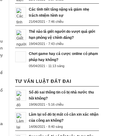
Các tình tiết tăng nặng và giảm nhẹ
trách nhiệm hình sự
21/04/2021 - 7:46 chiều
Thế nào là giết người do vượt quá giới
hạn phòng vệ chính đáng?
ều
19/04/2021 - 7:43 chiều
ền
Chơi game hay cá cược online có phạm
uy
pháp hay không?
05/04/2021 - 11:13 sáng
hể
TƯ VẤN LUẬT ĐẤT ĐAI
hố
Sổ đỏ sai thông tin có bị nhà nước thu
hồi không?
19/06/2021 - 5:16 chiều
Làm lại sổ đỏ bị mất có cần xin xác nhận
của công an không?
ịa
14/06/2021 - 8:40 sáng