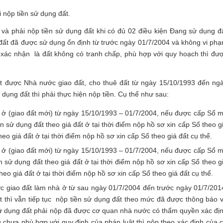
 nộp tiền sử dụng đất.
và phải nộp tiền sử dụng đất khi có đủ 02 điều kiện Đang sử dụng đ
đất đã được sử dụng ổn định từ trước ngày 01/7/2004 và không vi ph
 xác nhận là đất không có tranh chấp, phù hợp với quy hoạch thì đư
t được Nhà nước giao đất, cho thuê đất từ ngày 15/10/1993 đến ng
dụng đất thì phải thực hiện nộp tiền. Cụ thể như sau:
à ở (giao đất mới) từ ngày 15/10/1993 – 01/7/2004, nếu được cấp Sổ 
n sử dụng đất theo giá đất ở tại thời điểm nộp hồ sơ xin cấp Sổ theo g
heo giá đất ở tại thời điểm nộp hồ sơ xin cấp Sổ theo giá đất cụ thể.
à ở (giao đất mới) từ ngày 15/10/1993 – 01/7/2004, nếu được cấp Sổ 
n sử dụng đất theo giá đất ở tại thời điểm nộp hồ sơ xin cấp Sổ theo g
heo giá đất ở tại thời điểm nộp hồ sơ xin cấp Sổ theo giá đất cụ thể.
c giao đất làm nhà ở từ sau ngày 01/7/2004 đến trước ngày 01/7/201
 thì vẫn tiếp tục nộp tiền sử dụng đất theo mức đã được thông báo 
sử dụng đất phải nộp đã được cơ quan nhà nước có thẩm quyền xác đị
 chưa phù hợp với quy định của pháp luật thì nộp theo xác định của 