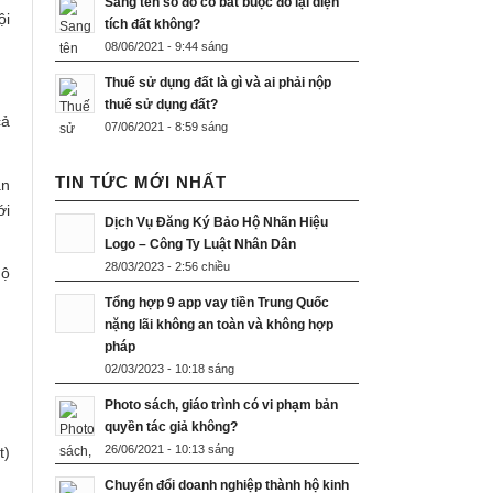
Sang tên sổ đỏ có bắt buộc đo lại diện
ội
tích đất không?
08/06/2021 - 9:44 sáng
Thuế sử dụng đất là gì và ai phải nộp
thuế sử dụng đất?
cả
07/06/2021 - 8:59 sáng
TIN TỨC MỚI NHẤT
ắn
ới
Dịch Vụ Đăng Ký Bảo Hộ Nhãn Hiệu
Logo – Công Ty Luật Nhân Dân
28/03/2023 - 2:56 chiều
hộ
Tổng hợp 9 app vay tiền Trung Quốc
nặng lãi không an toàn và không hợp
pháp
02/03/2023 - 10:18 sáng
Photo sách, giáo trình có vi phạm bản
quyền tác giả không?
26/06/2021 - 10:13 sáng
t)
Chuyển đổi doanh nghiệp thành hộ kinh