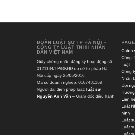
ĐOÀN LUẬT SƯ TP HÀ NỘI –
PAG
CÔNG TY LUẬT TNHH NHÂN
Chính 
DÂN VIỆT NAM
Công T
Giấy chứng nhận đăng ký hoạt động số:
Luật –
0121184/TP/ĐKHĐ do sở tư pháp Hà
Công ty
Nội cấp ngày 25/05/2016
Nhân 
Mã số doanh nghiệp: 0107481169
Đội ngũ
Người đại diện pháp luật:
luật sư
Hướng 
Nguyễn Anh Văn
– Giám đốc điều hành
Liên h
Luật N
hình
Luật s
Luật s
Luật s