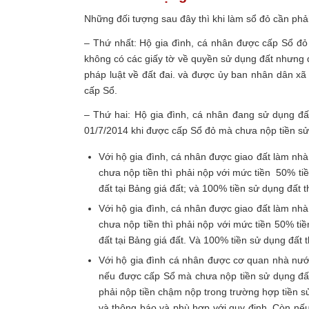
Những đối tượng sau đây thì khi làm sổ đỏ cần phải
– Thứ nhất: Hộ gia đình, cá nhân được cấp Sổ đỏ 
không có các giấy tờ về quyền sử dụng đất nhưng 
pháp luật về đất đai. và được ủy ban nhân dân xã
cấp Sổ.
– Thứ hai: Hộ gia đình, cá nhân đang sử dụng đấ
01/7/2014 khi được cấp Sổ đỏ mà chưa nộp tiền sử 
Với hộ gia đình, cá nhân được giao đất làm nh
chưa nộp tiền thì phải nộp với mức tiền 50% tiề
đất tại Bảng giá đất; và 100% tiền sử dụng đất t
Với hộ gia đình, cá nhân được giao đất làm nh
chưa nộp tiền thì phải nộp với mức tiền 50% tiề
đất tại Bảng giá đất. Và 100% tiền sử dụng đất t
Với hộ gia đình cá nhân được cơ quan nhà nướ
nếu được cấp Sổ mà chưa nộp tiền sử dụng đất
phải nộp tiền chậm nộp trong trường hợp tiền 
và thông báo và phù hợp với quy định. Còn nếu