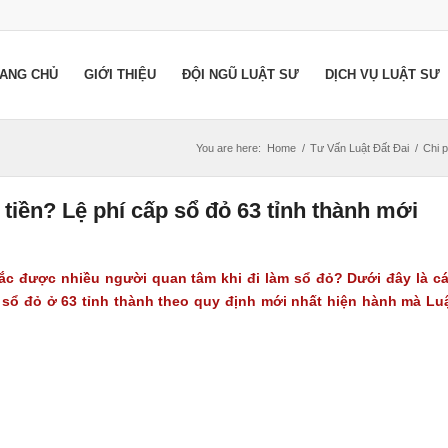
ANG CHỦ
GIỚI THIỆU
ĐỘI NGŨ LUẬT SƯ
DỊCH VỤ LUẬT SƯ
You are here:
Home
/
Tư Vấn Luật Đất Đai
/
Chi p
 tiền? Lệ phí cấp sổ đỏ 63 tỉnh thành mới
mắc được nhiều người quan tâm khi đi làm sổ đỏ? Dưới đây là c
m sổ đỏ ở 63 tỉnh thành theo quy định mới nhất hiện hành mà Lu