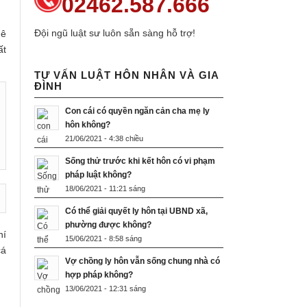
02462.587.666
Đội ngũ luật sư luôn sẵn sàng hỗ trợ!
uê
ất
TƯ VẤN LUẬT HÔN NHÂN VÀ GIA
ĐÌNH
Con cái có quyền ngăn cản cha mẹ ly
hôn không?
21/06/2021 - 4:38 chiều
Sống thử trước khi kết hôn có vi phạm
pháp luật không?
18/06/2021 - 11:21 sáng
Có thể giải quyết ly hôn tại UBND xã,
phường được không?
hí
15/06/2021 - 8:58 sáng
cá
Vợ chồng ly hôn vẫn sống chung nhà có
hợp pháp không?
13/06/2021 - 12:31 sáng