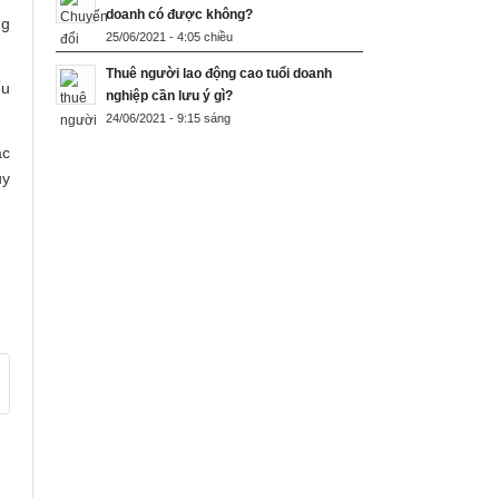
doanh có được không?
ng
25/06/2021 - 4:05 chiều
Thuê người lao động cao tuổi doanh
ếu
nghiệp cần lưu ý gì?
24/06/2021 - 9:15 sáng
ắc
uy