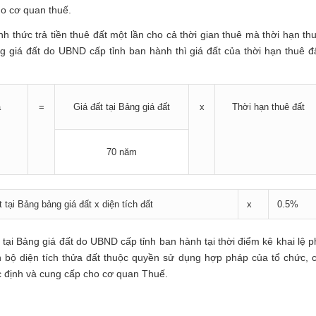
ho cơ quan thuế.
 thức trả tiền thuê đất một lần cho cả thời gian thuê mà thời hạn th
ng giá đất do UBND cấp tỉnh ban hành thì giá đất của thời hạn thuê đ
ạ
=
Giá đất tại Bảng giá đất
x
Thời hạn thuê đất
70 năm
t tại Bảng bảng giá đất x diện tích đất
x
0.5%
 tại Bảng giá đất do UBND cấp tỉnh ban hành tại thời điểm kê khai lệ p
oàn bộ diện tích thửa đất thuộc quyền sử dụng hợp pháp của tổ chức, 
 định và cung cấp cho cơ quan Thuế.