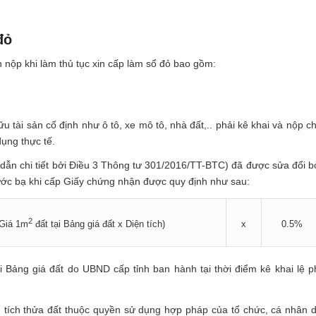
đỏ
n nộp khi làm thủ tục xin cấp làm sổ đỏ bao gồm:
u tài sản cố định như ô tô, xe mô tô, nhà đất,.. phải kê khai và nộp c
dụng thực tế.
ẫn chi tiết bởi Điều 3 Thông tư 301/2016/TT-BTC) đã được sửa đổi b
rước bạ khi cấp Giấy chứng nhận được quy định như sau:
2
x
0.5%
(Giá 1m
đất tại Bảng giá đất x Diện tích)
tại Bảng giá đất do UBND cấp tỉnh ban hành tại thời điểm kê khai lệ p
iện tích thửa đất thuộc quyền sử dụng hợp pháp của tổ chức, cá nhân 