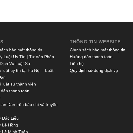
ES
THÔNG TIN WEBSITE
sách bảo mật thông tin
Chính sách bảo mật thông tin
y Luật Uy Tín | Tư Vấn Pháp
Hướng dẫn thanh toán
 Dịch Vụ Luật Sư
Liên hệ
 luật uy tín tại Hà Nội – Luật
Quy định sử dụng dịch vụ
Dân
 luật sư thành viên
dẫn thanh toán
ệ
hân Dân trên báo chí và truyền
ư Đắc Liễu
ư Lê Hồng
ư Lê Minh Tuấn