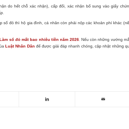
nhận do hết chỗ xác nhận), cấp đổi, xác nhận bổ sung vào giấy chứ
ấp.
ấp sổ đỏ thì hộ gia đình, cá nhân còn phải nộp các khoản phí khác (n
Làm sổ đỏ mất bao nhiêu tiền năm 2026
.
Nếu còn những vướng m
ủa
Luật Nhân Dân
để được giải đáp nhanh chóng, cập nhật những q