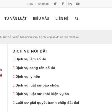
RSS
sitemap
TƯ VẤN LUẬT
BIỂU MẪU
LIÊN HỆ
hí làm sổ đỏ hết bao nhiêu tiền? Lệ phí cấp sổ đỏ 63 tỉnh thành m...
DỊCH VỤ NỔI BẬT
Dịch vụ làm sổ đỏ
Dịch vụ sang tên sổ đỏ
ác
ật
Dịch vụ ly hôn
Dịch vụ luật sư bào chữa
Dịch vụ luật sư khởi kiện vụ án
Luật sư giải quyết tranh chấp đất đai