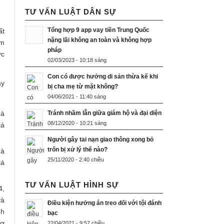
TƯ VẤN LUẬT DÂN SỰ
Tổng hợp 9 app vay tiền Trung Quốc
ất
nặng lãi không an toàn và không hợp
ạm
pháp
ợc
02/03/2023 - 10:18 sáng
Con có được hưởng di sản thừa kế khi
ày
bị cha mẹ từ mặt không?
04/06/2021 - 11:40 sáng
mà
Tránh nhầm lẫn giữa giám hộ và đại diện
08/12/2020 - 10:21 sáng
iá
Người gây tai nạn giao thông xong bỏ
trốn bị xử lý thế nào?
mà
25/11/2020 - 2:40 chiều
iá
TƯ VẤN LUẬT HÌNH SỰ
4,
và
Điều kiện hưởng án treo đối với tội đánh
nh
bạc
cơ
22/04/2021 - 9:57 chiều