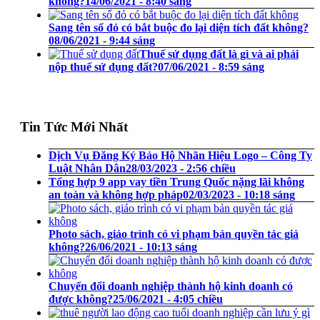
không?
14/06/2021 - 8:40 sáng
Sang tên sổ đỏ có bắt buộc đo lại diện tích đất không?
08/06/2021 - 9:44 sáng
Thuế sử dụng đất là gì và ai phải
nộp thuế sử dụng đất?
07/06/2021 - 8:59 sáng
Tin Tức Mới Nhất
Dịch Vụ Đăng Ký Bảo Hộ Nhãn Hiệu Logo – Công Ty
Luật Nhân Dân
28/03/2023 - 2:56 chiều
Tổng hợp 9 app vay tiền Trung Quốc nặng lãi không
an toàn và không hợp pháp
02/03/2023 - 10:18 sáng
Photo sách, giáo trình có vi phạm bản quyền tác giả
không?
26/06/2021 - 10:13 sáng
Chuyển đổi doanh nghiệp thành hộ kinh doanh có
được không?
25/06/2021 - 4:05 chiều