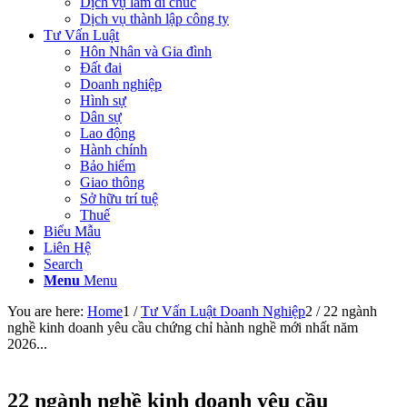
Dịch vụ làm di chúc
Dịch vụ thành lập công ty
Tư Vấn Luật
Hôn Nhân và Gia đình
Đất đai
Doanh nghiệp
Hình sự
Dân sự
Lao động
Hành chính
Bảo hiểm
Giao thông
Sở hữu trí tuệ
Thuế
Biểu Mẫu
Liên Hệ
Search
Menu
Menu
You are here:
Home
1
/
Tư Vấn Luật Doanh Nghiệp
2
/
22 ngành
nghề kinh doanh yêu cầu chứng chỉ hành nghề mới nhất năm
2026...
22 ngành nghề kinh doanh yêu cầu