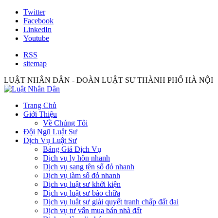
Twitter
Facebook
LinkedIn
Youtube
RSS
sitemap
LUẬT NHÂN DÂN - ĐOÀN LUẬT SƯ THÀNH PHỐ HÀ NỘI
Trang Chủ
Giới Thiệu
Về Chúng Tôi
Đội Ngũ Luật Sư
Dịch Vụ Luật Sư
Bảng Giá Dịch Vụ
Dịch vụ ly hôn nhanh
Dịch vụ sang tên sổ đỏ nhanh
Dịch vụ làm sổ đỏ nhanh
Dịch vụ luật sư khởi kiện
Dịch vụ luật sư bào chữa
Dịch vụ luật sư giải quyết tranh chấp đất đai
Dịch vụ tư vấn mua bán nhà đất