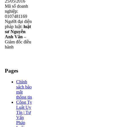
25/05/2016
Mã số doanh
nghiệp:
0107481169
Người đại diện
pháp luật:
luật
sư Nguyễn
Anh Văn
–
Giám đốc điều
hành
Pages
Chính
sách bảo
mật
thông tin
Công Ty
Luật Uy
Tín | Tư
Vấn
Pháp