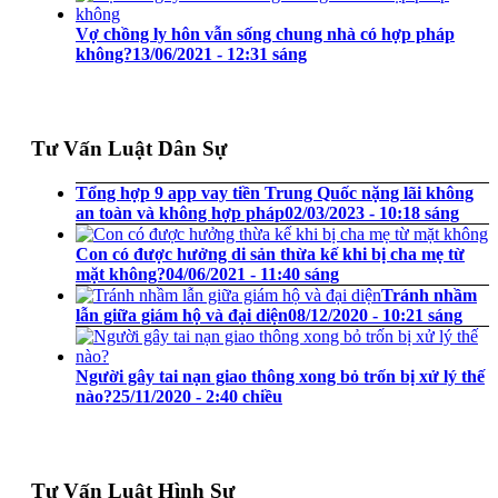
Vợ chồng ly hôn vẫn sống chung nhà có hợp pháp
không?
13/06/2021 - 12:31 sáng
Tư Vấn Luật Dân Sự
Tổng hợp 9 app vay tiền Trung Quốc nặng lãi không
an toàn và không hợp pháp
02/03/2023 - 10:18 sáng
Con có được hưởng di sản thừa kế khi bị cha mẹ từ
mặt không?
04/06/2021 - 11:40 sáng
Tránh nhầm
lẫn giữa giám hộ và đại diện
08/12/2020 - 10:21 sáng
Người gây tai nạn giao thông xong bỏ trốn bị xử lý thế
nào?
25/11/2020 - 2:40 chiều
Tư Vấn Luật Hình Sự