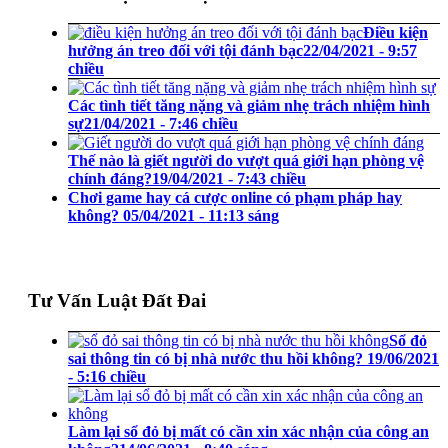
Điều kiện
hưởng án treo đối với tội đánh bạc
22/04/2021 - 9:57
chiều
Các tình tiết tăng nặng và giảm nhẹ trách nhiệm hình
sự
21/04/2021 - 7:46 chiều
Thế nào là giết người do vượt quá giới hạn phòng vệ
chính đáng?
19/04/2021 - 7:43 chiều
Chơi game hay cá cược online có phạm pháp hay
không?
05/04/2021 - 11:13 sáng
Tư Vấn Luật Đất Đai
Sổ đỏ
sai thông tin có bị nhà nước thu hồi không?
19/06/2021
- 5:16 chiều
Làm lại sổ đỏ bị mất có cần xin xác nhận của công an