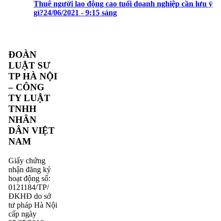
Thuê người lao động cao tuổi doanh nghiệp cần lưu ý
gì?
24/06/2021 - 9:15 sáng
ĐOÀN
LUẬT SƯ
TP HÀ NỘI
– CÔNG
TY LUẬT
TNHH
NHÂN
DÂN VIỆT
NAM
Giấy chứng
nhận đăng ký
hoạt động số:
0121184/TP/
ĐKHĐ do sở
tư pháp Hà Nội
cấp ngày