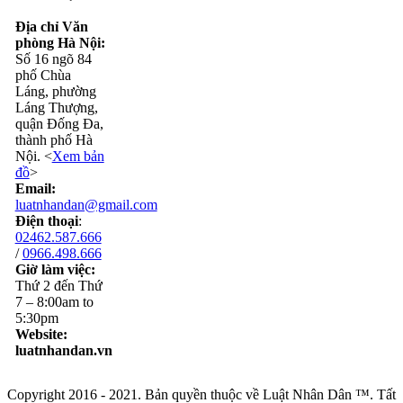
Địa chỉ Văn
phòng Hà Nội:
Số 16 ngõ 84
phố Chùa
Láng, phường
Láng Thượng,
quận Đống Đa,
thành phố Hà
Nội. <
Xem bản
đồ
>
Email:
luatnhandan@gmail.com
Điện thoại
:
02462.587.666
/
0966.498.666
Giờ làm việc:
Thứ 2 đến Thứ
7 – 8:00am to
5:30pm
Website:
luatnhandan.vn
Copyright 2016 - 2021. Bản quyền thuộc về Luật Nhân Dân ™. Tất