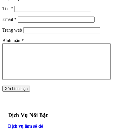
Tên
*
Email
*
Trang web
Bình luận
*
Dịch Vụ Nổi Bật
Dịch vụ làm sổ đỏ