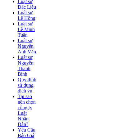
Luật sư
Đắc Liễu
Luật sư
Lê Hồng
Luật sư
Lê Minh
Tuấn
Luật sư
Nguyễn
Anh Văn
Luật sư
Nguyễn
Thanh
Bình
Quy định
sử dụng
dịch vụ
Tại sao
nên chọn
công ty
Luật
Nhân
Dân?
Yêu Cầu
Báo Giá