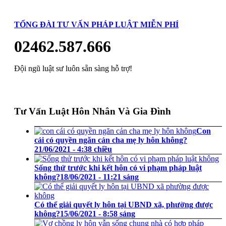
TỔNG ĐÀI TƯ VẤN PHÁP LUẬT MIỄN PHÍ
02462.587.666
Đội ngũ luật sư luôn sẵn sàng hỗ trợ!
Tư Vấn Luật Hôn Nhân Và Gia Đình
Con
cái có quyền ngăn cản cha mẹ ly hôn không?
21/06/2021 - 4:38 chiều
Sống thử trước khi kết hôn có vi phạm pháp luật
không?
18/06/2021 - 11:21 sáng
Có thể giải quyết ly hôn tại UBND xã, phường được
không?
15/06/2021 - 8:58 sáng