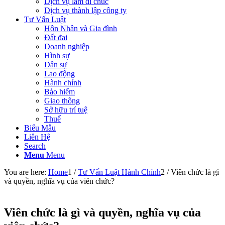
Dịch vụ làm di chúc
Dịch vụ thành lập công ty
Tư Vấn Luật
Hôn Nhân và Gia đình
Đất đai
Doanh nghiệp
Hình sự
Dân sự
Lao động
Hành chính
Bảo hiểm
Giao thông
Sở hữu trí tuệ
Thuế
Biểu Mẫu
Liên Hệ
Search
Menu
Menu
You are here:
Home
1
/
Tư Vấn Luật Hành Chính
2
/
Viên chức là gì
và quyền, nghĩa vụ của viên chức?
Viên chức là gì và quyền, nghĩa vụ của