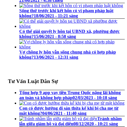
21/06/2021 - 4:38 chiều
Sống thử trước khi kết hôn có vi phạm pháp luật
không?
18/06/2021 - 11:21 sáng
Có thể giải quyết ly hôn tại UBND xã, phường được
không?
15/06/2021 - 8:58 sáng
Vợ chồng ly hôn vẫn sống chung nhà có hợp pháp
không?
13/06/2021 - 12:31 sáng
Tư Vấn Luật Dân Sự
Tổng hợp 9 app vay tiền Trung Quốc nặng lãi không
an toàn và không hợp pháp
02/03/2023 - 10:18 sáng
Con có được hưởng di sản thừa kế khi bị cha mẹ từ
mặt không?
04/06/2021 - 11:40 sáng
Tránh nhầm
lẫn giữa giám hộ và đại diện
08/12/2020 - 10:21 sáng