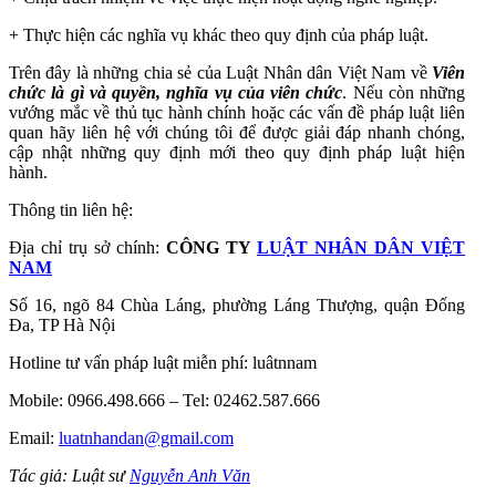
+ Thực hiện các nghĩa vụ khác theo quy định của pháp luật.
Trên đây là những chia sẻ của Luật Nhân dân Việt Nam về
Viên
chức là gì và quyền, nghĩa vụ của viên chức
.
Nếu còn những
vướng mắc về thủ tục hành chính hoặc các vấn đề pháp luật liên
quan hãy liên hệ với chúng tôi để được giải đáp nhanh chóng,
cập nhật những quy định mới theo quy định pháp luật hiện
hành.
Thông tin liên hệ:
Địa chỉ trụ sở chính:
CÔNG TY
LUẬT NHÂN DÂN VIỆT
NAM
Số 16, ngõ 84 Chùa Láng, phường Láng Thượng, quận Đống
Đa, TP Hà Nội
Hotline tư vấn pháp luật miễn phí: luâtnnam
Mobile: 0966.498.666 – Tel: 02462.587.666
Email:
luatnhandan@gmail.com
Tác giả: Luật sư
Nguyễn Anh Văn