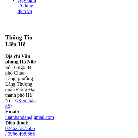
Quy định
sử dụng
dịch vụ
Thông Tin
Liên Hệ
Địa chỉ Văn
phòng Hà Nội:
Số 16 ngõ 84
phố Chùa
Láng, phường
Láng Thượng,
quận Đống Đa,
thành phố Hà
Nội. <
Xem bản
đồ
>
Email:
luatnhandan@gmail.com
Điện thoại
:
02462.587.666
/
0966.498.666