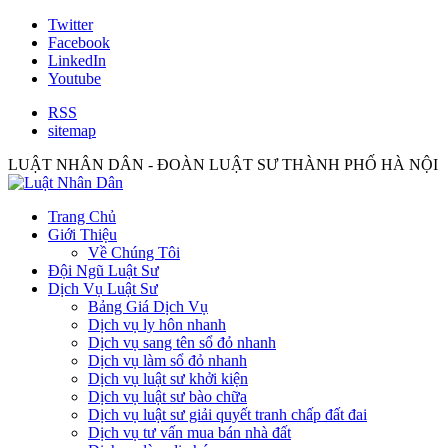
Twitter
Facebook
LinkedIn
Youtube
RSS
sitemap
LUẬT NHÂN DÂN - ĐOÀN LUẬT SƯ THÀNH PHỐ HÀ NỘI
Trang Chủ
Giới Thiệu
Về Chúng Tôi
Đội Ngũ Luật Sư
Dịch Vụ Luật Sư
Bảng Giá Dịch Vụ
Dịch vụ ly hôn nhanh
Dịch vụ sang tên sổ đỏ nhanh
Dịch vụ làm sổ đỏ nhanh
Dịch vụ luật sư khởi kiện
Dịch vụ luật sư bào chữa
Dịch vụ luật sư giải quyết tranh chấp đất đai
Dịch vụ tư vấn mua bán nhà đất