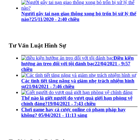
Người gây tai nạn giao thông xong bỏ trốn bị xử lý thế
nào?
25/11/2020 - 2:40 chiều
Tư Vấn Luật Hình Sự
Điều kiện
hưởng án treo đối với tội đánh bạc
22/04/2021 - 9:57
chiều
Các tình tiết tăng nặng và giảm nhẹ trách nhiệm hình
sự
21/04/2021 - 7:46 chiều
Thế nào là giết người do vượt quá giới hạn phòng vệ
chính đáng?
19/04/2021 - 7:43 chiều
Chơi game hay cá cược online có phạm pháp hay
không?
05/04/2021 - 11:13 sáng