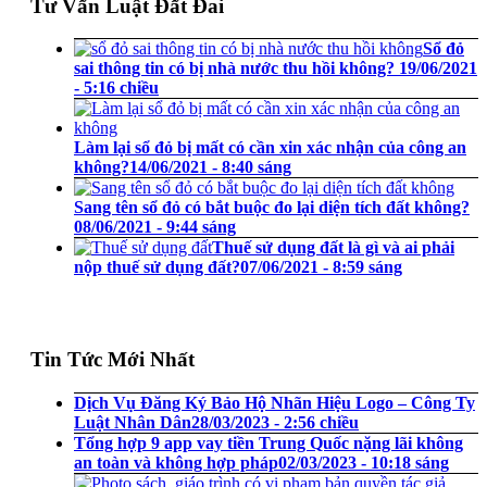
Tư Vấn Luật Đất Đai
Sổ đỏ
sai thông tin có bị nhà nước thu hồi không?
19/06/2021
- 5:16 chiều
Làm lại sổ đỏ bị mất có cần xin xác nhận của công an
không?
14/06/2021 - 8:40 sáng
Sang tên sổ đỏ có bắt buộc đo lại diện tích đất không?
08/06/2021 - 9:44 sáng
Thuế sử dụng đất là gì và ai phải
nộp thuế sử dụng đất?
07/06/2021 - 8:59 sáng
Tin Tức Mới Nhất
Dịch Vụ Đăng Ký Bảo Hộ Nhãn Hiệu Logo – Công Ty
Luật Nhân Dân
28/03/2023 - 2:56 chiều
Tổng hợp 9 app vay tiền Trung Quốc nặng lãi không
an toàn và không hợp pháp
02/03/2023 - 10:18 sáng