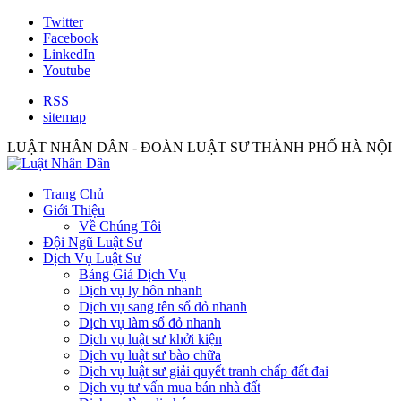
Twitter
Facebook
LinkedIn
Youtube
RSS
sitemap
LUẬT NHÂN DÂN - ĐOÀN LUẬT SƯ THÀNH PHỐ HÀ NỘI
Trang Chủ
Giới Thiệu
Về Chúng Tôi
Đội Ngũ Luật Sư
Dịch Vụ Luật Sư
Bảng Giá Dịch Vụ
Dịch vụ ly hôn nhanh
Dịch vụ sang tên sổ đỏ nhanh
Dịch vụ làm sổ đỏ nhanh
Dịch vụ luật sư khởi kiện
Dịch vụ luật sư bào chữa
Dịch vụ luật sư giải quyết tranh chấp đất đai
Dịch vụ tư vấn mua bán nhà đất