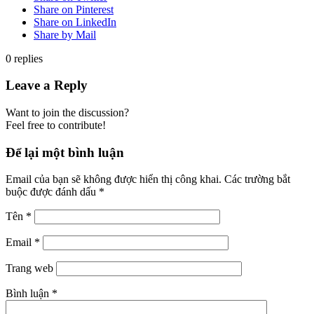
Share on Pinterest
Share on LinkedIn
Share by Mail
0
replies
Leave a Reply
Want to join the discussion?
Feel free to contribute!
Để lại một bình luận
Email của bạn sẽ không được hiển thị công khai.
Các trường bắt
buộc được đánh dấu
*
Tên
*
Email
*
Trang web
Bình luận
*