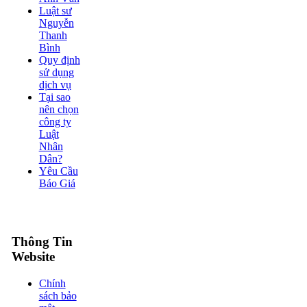
Luật sư
Nguyễn
Thanh
Bình
Quy định
sử dụng
dịch vụ
Tại sao
nên chọn
công ty
Luật
Nhân
Dân?
Yêu Cầu
Báo Giá
Thông Tin
Website
Chính
sách bảo