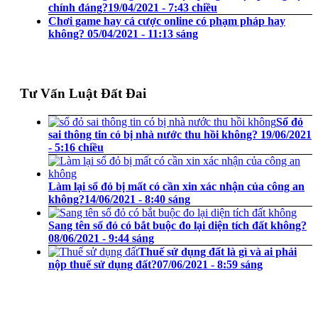
chính đáng?
19/04/2021 - 7:43 chiều
Chơi game hay cá cược online có phạm pháp hay
không?
05/04/2021 - 11:13 sáng
Tư Vấn Luật Đất Đai
Sổ đỏ
sai thông tin có bị nhà nước thu hồi không?
19/06/2021
- 5:16 chiều
Làm lại sổ đỏ bị mất có cần xin xác nhận của công an
không?
14/06/2021 - 8:40 sáng
Sang tên sổ đỏ có bắt buộc đo lại diện tích đất không?
08/06/2021 - 9:44 sáng
Thuế sử dụng đất là gì và ai phải
nộp thuế sử dụng đất?
07/06/2021 - 8:59 sáng