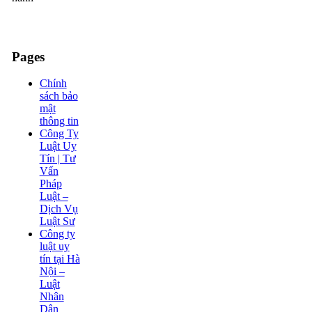
Pages
Chính
sách bảo
mật
thông tin
Công Ty
Luật Uy
Tín | Tư
Vấn
Pháp
Luật –
Dịch Vụ
Luật Sư
Công ty
luật uy
tín tại Hà
Nội –
Luật
Nhân
Dân