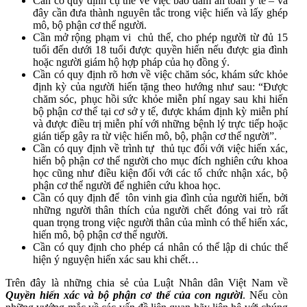
Cần có quy định cụ thể về việc bảo đảm an toàn y tế – và
đây cần đưa thành nguyên tắc trong việc hiến và lấy ghép
mô, bộ phận cơ thể người.
Cần mở rộng phạm vi chủ thể, cho phép người từ đủ 15
tuổi đến dưới 18 tuổi được quyền hiến nếu đ­ược gia đình
hoặc ngư­ời giám hộ hợp pháp của họ đồng ý.
Cần có quy định rõ hơn về việc chăm sóc, khám sức khỏe
định kỳ của người hiến tặng theo hướng như sau: “Đư­ợc
chăm sóc, phục hồi sức khỏe miễn phí ngay sau khi hiến
bộ phận cơ thể tại cơ sở y tế, đ­ược khám định kỳ miễn phí
và đ­ược điều trị miễn phí với những bệnh lý trực tiếp hoặc
gián tiếp gây ra từ việc hiến mô, bộ, phận cơ thể ng­ười”.
Cần có quy định về trình tự thủ tục đối với việc hiến xác,
hiến bộ phận cơ thể người cho mục đích nghiên cứu khoa
học cũng như­ điều kiện đối với các tổ chức nhận xác, bộ
phận cơ thể ng­ười để nghiên cứu khoa học.
Cần có quy định để tôn vinh gia đình của người hiến, bởi
những ngư­ời thân thích của người chết đóng vai trò rất
quan trọng trong việc người thân của mình có thể hiến xác,
hiến mô, bộ phận cơ thể ngư­ời.
Cần có quy định cho phép cá nhân có thể lập di chúc thể
hiện ý nguyện hiến xác sau khi chết…
Trên đây là những chia sẻ của Luật Nhân dân Việt Nam về
Quyền hiến xác và bộ phận cơ thể của con người
.
Nếu còn