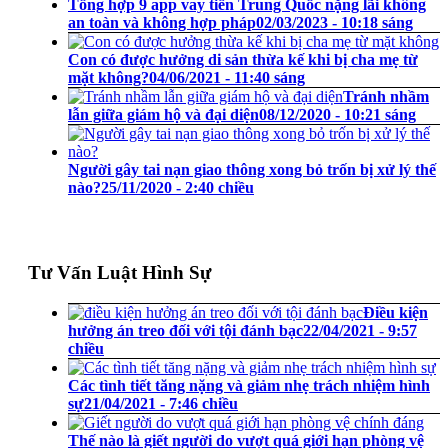
Tổng hợp 9 app vay tiền Trung Quốc nặng lãi không
an toàn và không hợp pháp
02/03/2023 - 10:18 sáng
Con có được hưởng di sản thừa kế khi bị cha mẹ từ
mặt không?
04/06/2021 - 11:40 sáng
Tránh nhầm
lẫn giữa giám hộ và đại diện
08/12/2020 - 10:21 sáng
Người gây tai nạn giao thông xong bỏ trốn bị xử lý thế
nào?
25/11/2020 - 2:40 chiều
Tư Vấn Luật Hình Sự
Điều kiện
hưởng án treo đối với tội đánh bạc
22/04/2021 - 9:57
chiều
Các tình tiết tăng nặng và giảm nhẹ trách nhiệm hình
sự
21/04/2021 - 7:46 chiều
Thế nào là giết người do vượt quá giới hạn phòng vệ