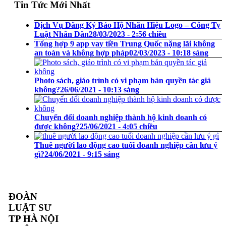
Tin Tức Mới Nhất
Dịch Vụ Đăng Ký Bảo Hộ Nhãn Hiệu Logo – Công Ty
Luật Nhân Dân
28/03/2023 - 2:56 chiều
Tổng hợp 9 app vay tiền Trung Quốc nặng lãi không
an toàn và không hợp pháp
02/03/2023 - 10:18 sáng
Photo sách, giáo trình có vi phạm bản quyền tác giả
không?
26/06/2021 - 10:13 sáng
Chuyển đổi doanh nghiệp thành hộ kinh doanh có
được không?
25/06/2021 - 4:05 chiều
Thuê người lao động cao tuổi doanh nghiệp cần lưu ý
gì?
24/06/2021 - 9:15 sáng
ĐOÀN
LUẬT SƯ
TP HÀ NỘI