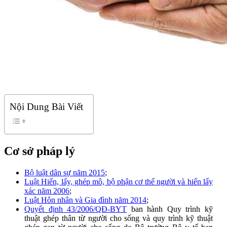
Nội Dung Bài Viết
Cơ sở pháp lý
Bộ luật dân sự năm 2015
;
Luật Hiến, lấy, ghép mô, bộ phận cơ thể người và hiến lấy
xác năm 2006
;
Luật Hôn nhân và Gia đình năm 2014
;
Quyết định 43/2006/QĐ-BYT
ban hành Quy trình kỹ
thuật ghép thân từ người cho sống và quy trình kỹ thuật