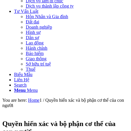
Dịch vụ làm di chúc
Dịch vụ thành lập công ty
Tư Vấn Luật
Hôn Nhân và Gia đình
Đất đai
Doanh nghiệp
Hình sự
Dân sự
Lao động
Hành chính
Bảo hiểm
Giao thông
Sở hữu trí tuệ
Thuế
Biểu Mẫu
Liên Hệ
Search
Menu
Menu
You are here:
Home
1
/
Quyền hiến xác và bộ phận cơ thể của con
người
Quyền hiến xác và bộ phận cơ thể của