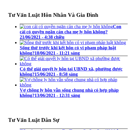
Tư Vấn Luật Hôn Nhân Và Gia Đình
Con
cái có quyền ngăn cản cha mẹ ly hôn không?
21/06/2021 - 4:38 chiều
Sống thử trước khi kết hôn có vi phạm pháp luật
không?
18/06/2021 - 11:21 sáng
Có thể giải quyết ly hôn tại UBND xã, phường được
không?
15/06/2021 - 8:58 sáng
Vợ chồng ly hôn vẫn sống chung nhà có hợp pháp
không?
13/06/2021 - 12:31 sáng
Tư Vấn Luật Dân Sự