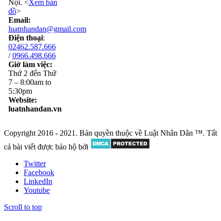
Nội. <
Xem bản
đồ
>
Email:
luatnhandan@gmail.com
Điện thoại
:
02462.587.666
/
0966.498.666
Giờ làm việc:
Thứ 2 đến Thứ
7 – 8:00am to
5:30pm
Website:
luatnhandan.vn
Copyright 2016 - 2021. Bản quyền thuộc về Luật Nhân Dân ™. Tất
cả bài viết được bảo hộ bởi
Twitter
Facebook
LinkedIn
Youtube
Scroll to top