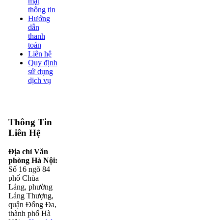
mật
thông tin
Hướng
dẫn
thanh
toán
Liên hệ
Quy định
sử dụng
dịch vụ
Thông Tin
Liên Hệ
Địa chỉ Văn
phòng Hà Nội:
Số 16 ngõ 84
phố Chùa
Láng, phường
Láng Thượng,
quận Đống Đa,
thành phố Hà