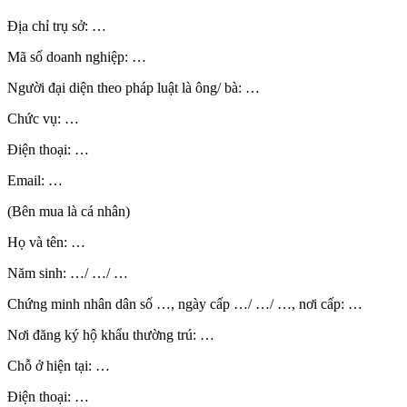
Địa chỉ trụ sở: …
Mã số doanh nghiệp: …
Người đại diện theo pháp luật là ông/ bà: …
Chức vụ: …
Điện thoại: …
Email: …
(Bên mua là cá nhân)
Họ và tên: …
Năm sinh: …/ …/ …
Chứng minh nhân dân số …, ngày cấp …/ …/ …, nơi cấp: …
Nơi đăng ký hộ khẩu thường trú: …
Chỗ ở hiện tại: …
Điện thoại: …