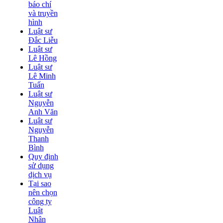
báo chí
và truyền
hình
Luật sư
Đắc Liễu
Luật sư
Lê Hồng
Luật sư
Lê Minh
Tuấn
Luật sư
Nguyễn
Anh Văn
Luật sư
Nguyễn
Thanh
Bình
Quy định
sử dụng
dịch vụ
Tại sao
nên chọn
công ty
Luật
Nhân