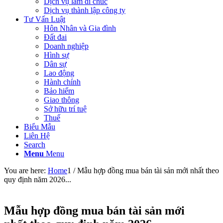
Dịch vụ làm di chúc
Dịch vụ thành lập công ty
Tư Vấn Luật
Hôn Nhân và Gia đình
Đất đai
Doanh nghiệp
Hình sự
Dân sự
Lao động
Hành chính
Bảo hiểm
Giao thông
Sở hữu trí tuệ
Thuế
Biểu Mẫu
Liên Hệ
Search
Menu
Menu
You are here:
Home
1
/
Mẫu hợp đồng mua bán tài sản mới nhất theo
quy định năm 2026...
Mẫu hợp đồng mua bán tài sản mới