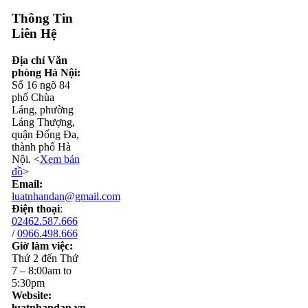
Thông Tin
Liên Hệ
Địa chỉ Văn
phòng Hà Nội:
Số 16 ngõ 84
phố Chùa
Láng, phường
Láng Thượng,
quận Đống Đa,
thành phố Hà
Nội. <
Xem bản
đồ
>
Email:
luatnhandan@gmail.com
Điện thoại
:
02462.587.666
/
0966.498.666
Giờ làm việc:
Thứ 2 đến Thứ
7 – 8:00am to
5:30pm
Website:
luatnhandan.vn