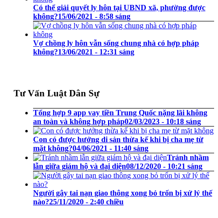
Có thể giải quyết ly hôn tại UBND xã, phường được
không?
15/06/2021 - 8:58 sáng
Vợ chồng ly hôn vẫn sống chung nhà có hợp pháp
không?
13/06/2021 - 12:31 sáng
Tư Vấn Luật Dân Sự
Tổng hợp 9 app vay tiền Trung Quốc nặng lãi không
an toàn và không hợp pháp
02/03/2023 - 10:18 sáng
Con có được hưởng di sản thừa kế khi bị cha mẹ từ
mặt không?
04/06/2021 - 11:40 sáng
Tránh nhầm
lẫn giữa giám hộ và đại diện
08/12/2020 - 10:21 sáng
Người gây tai nạn giao thông xong bỏ trốn bị xử lý thế
nào?
25/11/2020 - 2:40 chiều