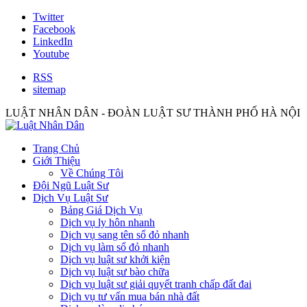
Twitter
Facebook
LinkedIn
Youtube
RSS
sitemap
LUẬT NHÂN DÂN - ĐOÀN LUẬT SƯ THÀNH PHỐ HÀ NỘI
Trang Chủ
Giới Thiệu
Về Chúng Tôi
Đội Ngũ Luật Sư
Dịch Vụ Luật Sư
Bảng Giá Dịch Vụ
Dịch vụ ly hôn nhanh
Dịch vụ sang tên sổ đỏ nhanh
Dịch vụ làm sổ đỏ nhanh
Dịch vụ luật sư khởi kiện
Dịch vụ luật sư bào chữa
Dịch vụ luật sư giải quyết tranh chấp đất đai
Dịch vụ tư vấn mua bán nhà đất