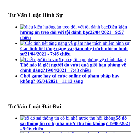
Tư Vấn Luật Hình Sự
Điều kiện
hưởng án treo đối với tội đánh bạc
22/04/2021 - 9:57
chiều
Các tình tiết tăng nặng và giảm nhẹ trách nhiệm hình
sự
21/04/2021 - 7:46 chiều
Thế nào là giết người do vượt quá giới hạn phòng vệ
chính đáng?
19/04/2021 - 7:43 chiều
Chơi game hay cá cược online có phạm pháp hay
không?
05/04/2021 - 11:13 sáng
Tư Vấn Luật Đất Đai
Sổ đỏ
sai thông tin có bị nhà nước thu hồi không?
19/06/2021
- 5:16 chiều