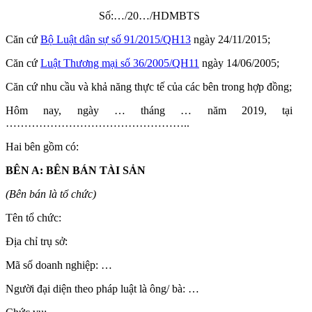
Số:…/20…/HDMBTS
Căn cứ
Bộ Luật dân sự số 91/2015/QH13
ngày 24/11/2015;
Căn cứ
Luật Thương mại số 36/2005/QH11
ngày 14/06/2005;
Căn cứ nhu cầu và khả năng thực tế của các bên trong hợp đồng;
Hôm nay, ngày … tháng … năm 2019, tại
…………………………………………..
Hai bên gồm có:
BÊN A: BÊN BÁN TÀI SẢN
(Bên bán là tổ chức)
Tên tổ chức:
Địa chỉ trụ sở:
Mã số doanh nghiệp: …
Người đại diện theo pháp luật là ông/ bà: …