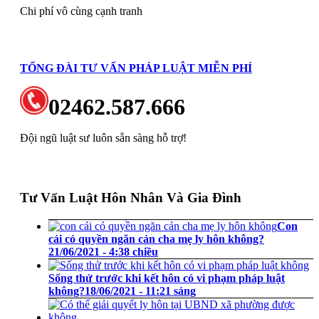
Chi phí vô cùng cạnh tranh
TỔNG ĐÀI TƯ VẤN PHÁP LUẬT MIỄN PHÍ
02462.587.666
Đội ngũ luật sư luôn sẵn sàng hỗ trợ!
Tư Vấn Luật Hôn Nhân Và Gia Đình
Con
cái có quyền ngăn cản cha mẹ ly hôn không?
21/06/2021 - 4:38 chiều
Sống thử trước khi kết hôn có vi phạm pháp luật
không?
18/06/2021 - 11:21 sáng