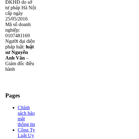
ĐKHĐ do sở
tư pháp Hà Nội
cấp ngày
25/05/2016
Mã số doanh
nghiệp:
0107481169
Người đại diện
pháp luật:
luật
sư Nguyễn
Anh Văn
–
Giám đốc điều
hành
Pages
Chính
sách bảo
mật
thông tin
Công Ty
Luật Uy