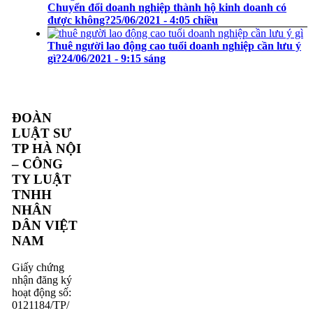
Chuyển đổi doanh nghiệp thành hộ kinh doanh có
được không?
25/06/2021 - 4:05 chiều
Thuê người lao động cao tuổi doanh nghiệp cần lưu ý
gì?
24/06/2021 - 9:15 sáng
ĐOÀN
LUẬT SƯ
TP HÀ NỘI
– CÔNG
TY LUẬT
TNHH
NHÂN
DÂN VIỆT
NAM
Giấy chứng
nhận đăng ký
hoạt động số:
0121184/TP/