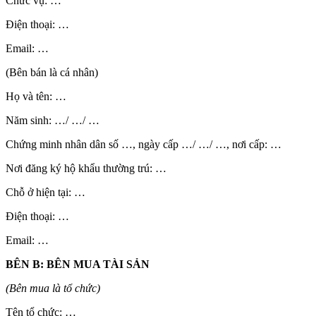
Chức vụ: …
Điện thoại: …
Email: …
(Bên bán là cá nhân)
Họ và tên: …
Năm sinh: …/ …/ …
Chứng minh nhân dân số …, ngày cấp …/ …/ …, nơi cấp: …
Nơi đăng ký hộ khẩu thường trú: …
Chỗ ở hiện tại: …
Điện thoại: …
Email: …
BÊN B: BÊN MUA TÀI SẢN
(Bên mua là tổ chức)
Tên tổ chức: …