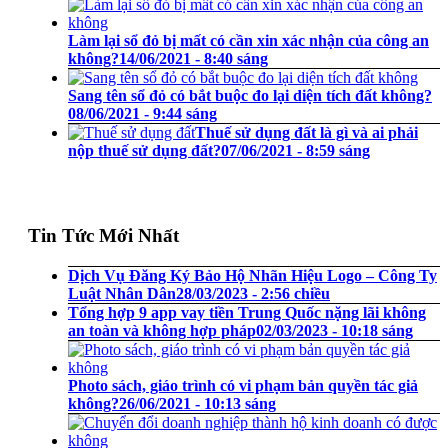
Làm lại sổ đỏ bị mất có cần xin xác nhận của công an
không?
14/06/2021 - 8:40 sáng
Sang tên sổ đỏ có bắt buộc đo lại diện tích đất không?
08/06/2021 - 9:44 sáng
Thuế sử dụng đất là gì và ai phải
nộp thuế sử dụng đất?
07/06/2021 - 8:59 sáng
Tin Tức Mới Nhất
Dịch Vụ Đăng Ký Bảo Hộ Nhãn Hiệu Logo – Công Ty
Luật Nhân Dân
28/03/2023 - 2:56 chiều
Tổng hợp 9 app vay tiền Trung Quốc nặng lãi không
an toàn và không hợp pháp
02/03/2023 - 10:18 sáng
Photo sách, giáo trình có vi phạm bản quyền tác giả
không?
26/06/2021 - 10:13 sáng