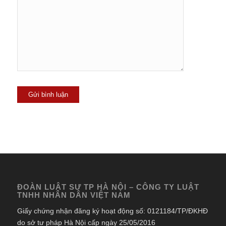
ĐOÀN LUẬT SƯ TP HÀ NỘI – CÔNG TY LUẬT
TNHH NHÂN DÂN VIỆT NAM
Giấy chứng nhận đăng ký hoạt động số: 0121184/TP/ĐKHĐ
do sở tư pháp Hà Nội cấp ngày 25/05/2016