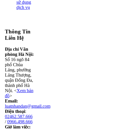
sử dụng
dịch vụ
Thông Tin
Liên Hệ
Địa chỉ Văn
phòng Hà Nội:
Số 16 ngõ 84
phố Chùa
Láng, phường
Láng Thượng,
quận Đống Đa,
thành phố Hà
Nội. <
Xem bản
đồ
>
Email:
luatnhandan@gmail.com
Điện thoại
:
02462.587.666
/
0966.498.666
Giờ làm việc: