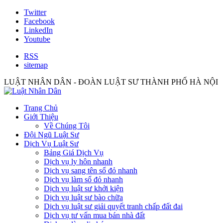
Twitter
Facebook
LinkedIn
Youtube
RSS
sitemap
LUẬT NHÂN DÂN - ĐOÀN LUẬT SƯ THÀNH PHỐ HÀ NỘI
Trang Chủ
Giới Thiệu
Về Chúng Tôi
Đội Ngũ Luật Sư
Dịch Vụ Luật Sư
Bảng Giá Dịch Vụ
Dịch vụ ly hôn nhanh
Dịch vụ sang tên sổ đỏ nhanh
Dịch vụ làm sổ đỏ nhanh
Dịch vụ luật sư khởi kiện
Dịch vụ luật sư bào chữa
Dịch vụ luật sư giải quyết tranh chấp đất đai
Dịch vụ tư vấn mua bán nhà đất