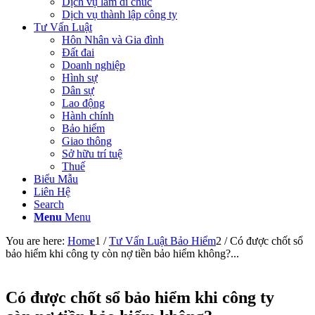
Dịch vụ làm di chúc
Dịch vụ thành lập công ty
Tư Vấn Luật
Hôn Nhân và Gia đình
Đất đai
Doanh nghiệp
Hình sự
Dân sự
Lao động
Hành chính
Bảo hiểm
Giao thông
Sở hữu trí tuệ
Thuế
Biểu Mẫu
Liên Hệ
Search
Menu
Menu
You are here:
Home
1
/
Tư Vấn Luật Bảo Hiểm
2
/
Có được chốt sổ
bảo hiểm khi công ty còn nợ tiền bảo hiểm không?...
Có được chốt sổ bảo hiểm khi công ty