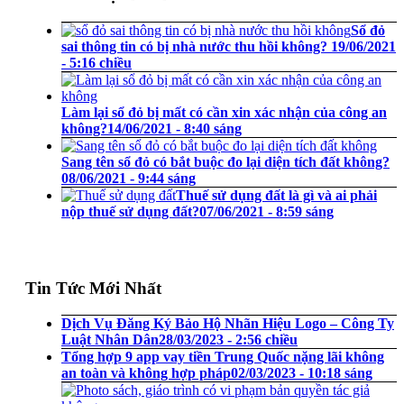
Sổ đỏ
sai thông tin có bị nhà nước thu hồi không?
19/06/2021
- 5:16 chiều
Làm lại sổ đỏ bị mất có cần xin xác nhận của công an
không?
14/06/2021 - 8:40 sáng
Sang tên sổ đỏ có bắt buộc đo lại diện tích đất không?
08/06/2021 - 9:44 sáng
Thuế sử dụng đất là gì và ai phải
nộp thuế sử dụng đất?
07/06/2021 - 8:59 sáng
Tin Tức Mới Nhất
Dịch Vụ Đăng Ký Bảo Hộ Nhãn Hiệu Logo – Công Ty
Luật Nhân Dân
28/03/2023 - 2:56 chiều
Tổng hợp 9 app vay tiền Trung Quốc nặng lãi không
an toàn và không hợp pháp
02/03/2023 - 10:18 sáng