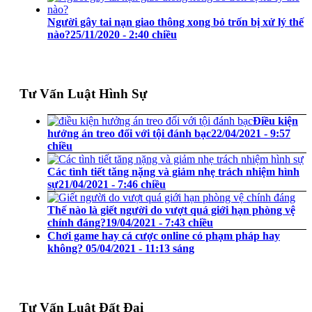
Người gây tai nạn giao thông xong bỏ trốn bị xử lý thế
nào?
25/11/2020 - 2:40 chiều
Tư Vấn Luật Hình Sự
Điều kiện
hưởng án treo đối với tội đánh bạc
22/04/2021 - 9:57
chiều
Các tình tiết tăng nặng và giảm nhẹ trách nhiệm hình
sự
21/04/2021 - 7:46 chiều
Thế nào là giết người do vượt quá giới hạn phòng vệ
chính đáng?
19/04/2021 - 7:43 chiều
Chơi game hay cá cược online có phạm pháp hay
không?
05/04/2021 - 11:13 sáng
Tư Vấn Luật Đất Đai