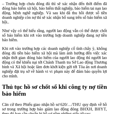
– Trường hợp chưa đóng đủ thì sẽ xác nhận đến thời điểm đã
đóng bảo hiểm xã hội, bảo hiểm thất nghiệp, bảo hiểm tai nạn lao
động, bệnh nghề nghiệp. Và sau khi đã thu hồi được số tiền
doanh nghiệp còn nợ thì sẽ xác nhận bổ sung trên sổ bảo hiểm xã
hội..
Như vậy có thể hiểu rằng, người lao động vẫn có thể được chốt
sổ bảo hiểm khi rơi vào trường hợp doanh nghiệp đang nợ tiền
bảo hiểm.
Khi rơi vào trường hợp các doanh nghiệp cố tình chây ỳ, không
đóng đủ tiền bảo hiểm xã hội mà làm ảnh hưởng đến việc xác
nhận thời gian đóng bảo hiểm của người lao động thì người lao
động có thể khiếu nại tới Chánh Thanh tra Sở Lao động Thương
binh và Xã hội hoặc làm đơn khởi kiện gửi tới Tòa án nơi doanh
nghiệp đặt trụ sở về hành vi vi phạm này để đảm bảo quyền lợi
cho mình.
Thủ tục hồ sơ chốt sổ khi công ty nợ tiền
bảo hiểm
Căn cứ theo Phiếu giao nhận hồ sơ 620/…/THU quy định về hồ
sơ trong trường hợp báo giảm lao động đóng BHXH, BHYT,
theo đó bạn cần chuẩn bị hồ sơ gồm những giấy tờ sau: