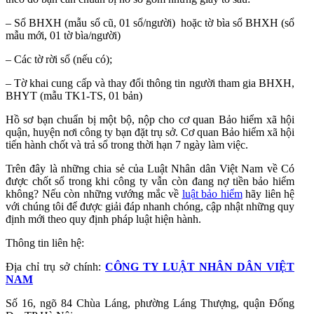
– Sổ BHXH (mẫu sổ cũ, 01 sổ/người) hoặc tờ bìa sổ BHXH (sổ
mẫu mới, 01 tờ bìa/người)
– Các tờ rời sổ (nếu có);
– Tờ khai cung cấp và thay đổi thông tin người tham gia BHXH,
BHYT (mẫu TK1-TS, 01 bản)
Hồ sơ bạn chuẩn bị một bộ, nộp cho cơ quan Bảo hiểm xã hội
quận, huyện nơi công ty bạn đặt trụ sở. Cơ quan Bảo hiểm xã hội
tiến hành chốt và trả sổ trong thời hạn 7 ngày làm việc.
Trên đây là những chia sẻ của Luật Nhân dân Việt Nam về Có
được chốt sổ trong khi công ty vẫn còn đang nợ tiền bảo hiểm
không?
Nếu còn những vướng mắc về
luật bảo hiểm
hãy liên hệ
với chúng tôi để được giải đáp nhanh chóng, cập nhật những quy
định mới theo quy định pháp luật hiện hành.
Thông tin liên hệ:
Địa chỉ trụ sở chính:
CÔNG TY LUẬT NHÂN DÂN VIỆT
NAM
Số 16, ngõ 84 Chùa Láng, phường Láng Thượng, quận Đống