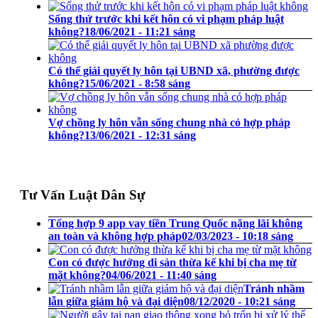
Sống thử trước khi kết hôn có vi phạm pháp luật
không?
18/06/2021 - 11:21 sáng
Có thể giải quyết ly hôn tại UBND xã, phường được
không?
15/06/2021 - 8:58 sáng
Vợ chồng ly hôn vẫn sống chung nhà có hợp pháp
không?
13/06/2021 - 12:31 sáng
Tư Vấn Luật Dân Sự
Tổng hợp 9 app vay tiền Trung Quốc nặng lãi không
an toàn và không hợp pháp
02/03/2023 - 10:18 sáng
Con có được hưởng di sản thừa kế khi bị cha mẹ từ
mặt không?
04/06/2021 - 11:40 sáng
Tránh nhầm
lẫn giữa giám hộ và đại diện
08/12/2020 - 10:21 sáng